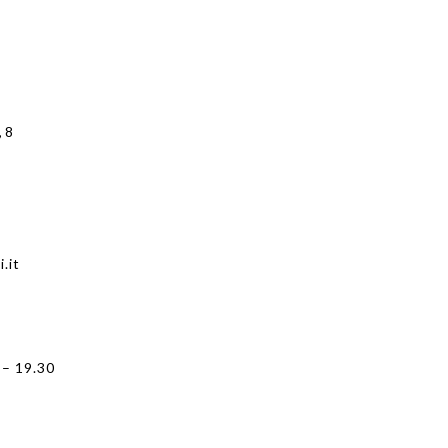
, 8
.it
 – 19.30